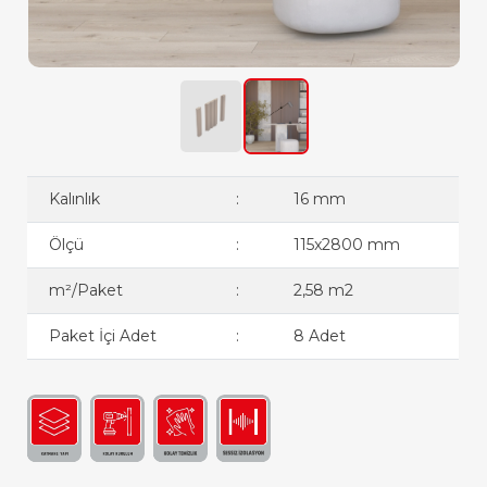
Kalınlık
:
16 mm
Ölçü
:
115x2800 mm
m²/Paket
:
2,58 m2
Paket İçi Adet
:
8 Adet