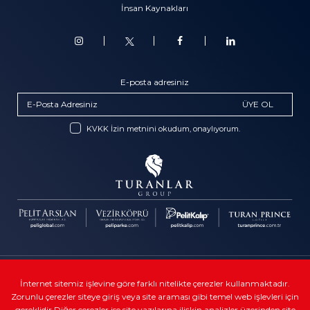
İnsan Kaynakları
E-posta adresiniz
ÜYE OL
KVKK İzin metnini okudum, onaylıyorum.
Telif Hakkı © Turanlar Group
İnternet sitemiz işlevine göre farklı nitelikte çerezler kullanmaktadır.
Zorunlu çerezler siteye giriş veya site araması gibi temel web işlevleri için
Kullanıcı sözleşmeleri
gereklidir.Diğer çerezler ise site yazılarına ilişkin analizler üzerinden site