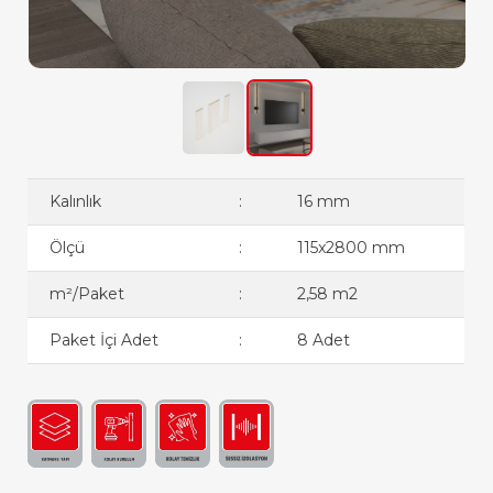
Kalınlık
:
16 mm
Ölçü
:
115x2800 mm
m²/Paket
:
2,58 m2
Paket İçi Adet
:
8 Adet